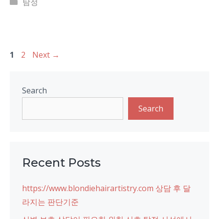
Categories
탐정
Page
Page
1
2
Next
→
Search
Search
Recent Posts
https://www.blondiehairartistry.com 상담 후 달
라지는 판단기준