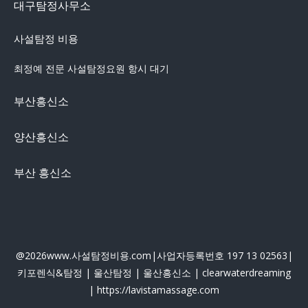
대구탐정사무소
사설탐정 비용
최정예 전문 사설탐정요원 항시 대기
부산흥신소
양산흥신소
부산 흥신소
@2026www.사설탐정비용.com|사업자등록번호 197 13 02563|
키포렌식&탐정 |
울산탐정
|
울산흥신소
|
clearwaterdreaming
|
https://lavistamassage.com