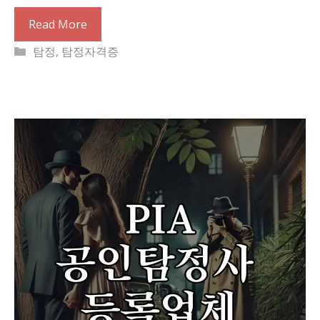
Read More
Categories
탐정
,
탐정자격증