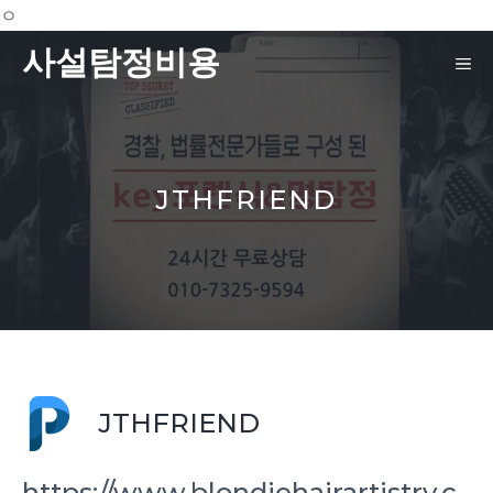
ㅇ
Skip
사설탐정비용
to
ME
content
JTHFRIEND
JTHFRIEND
https://www.blondiehairartistry.c